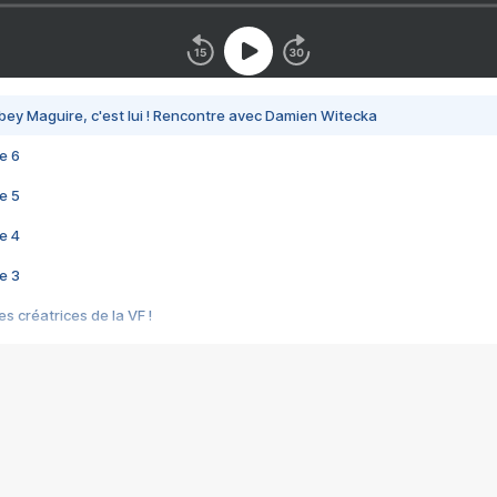
bey Maguire, c'est lui ! Rencontre avec Damien Witecka
e 6
e 5
e 4
e 3
s créatrices de la VF !
e 2
e 1
e Mektoub My Love arrive enfin ! Rencontre avec Shaïn Boumedine et Sal
i : après Toni en famille